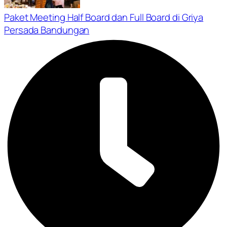
Paket Meeting Half Board dan Full Board di Griya
Persada Bandungan