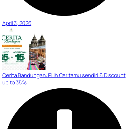
April 3, 2026
Cerita Bandungan: Pilih Ceritamu sendiri & Discount
up to 35%