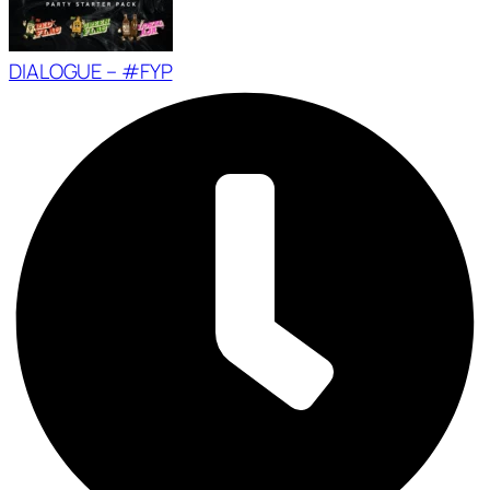
DIALOGUE – #FYP