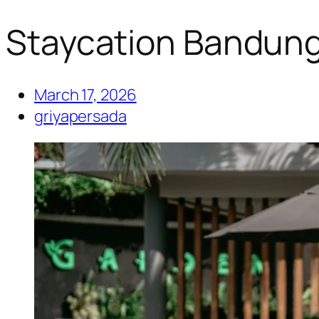
Staycation Bandun
March 17, 2026
griyapersada