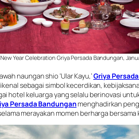
ar New Year Celebration Griya Persada Bandungan, Jan
awah naungan shio ‘Ular Kayu,’
Griya Persad
dikenal sebagai simbol kecerdikan, kebijaksan
gai hotel keluarga yang selalu berinovasi un
iya Persada Bandungan
menghadirkan penga
lama merayakan momen berharga bersama kel