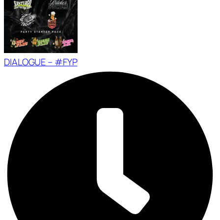
DIALOGUE – #FYP