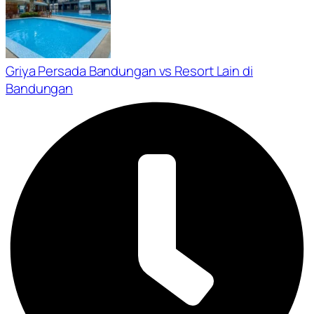
Griya Persada Bandungan vs Resort Lain di
Bandungan