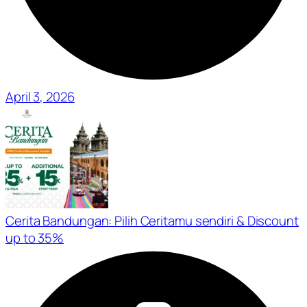
April 3, 2026
Cerita Bandungan: Pilih Ceritamu sendiri & Discount
up to 35%