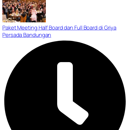
Paket Meeting Half Board dan Full Board di Griya
Persada Bandungan